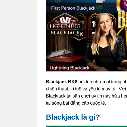
Blackjack BK8
nổi lên như một trong n
chiến thuật, trí tuệ và yếu tố may rủi. 
Blackjack tại sân chơi uy tín này hứa 
tại sòng bài đẳng cấp quốc tế.
Blackjack là gì?