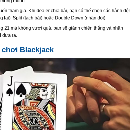
c mong muốn.
ốn tham gia. Khi dealer chia bài, bạn có thể chọn các hành độ
g lại), Split (tách bài) hoặc Double Down (nhân đôi).
g 21 mà không vượt quá, bạn sẽ giành chiến thắng và nhận
i đưa ra.
 chơi Blackjack