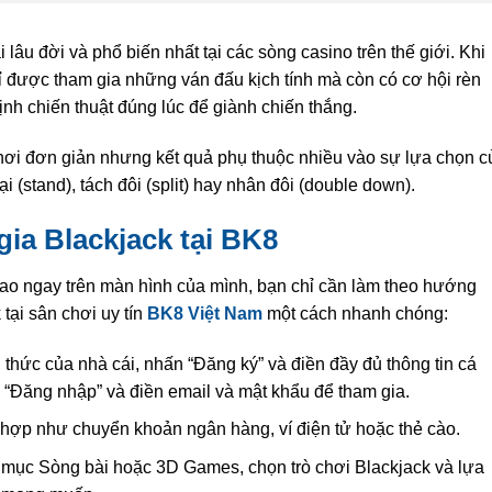
 lâu đời và phổ biến nhất tại các sòng casino trên thế giới. Khi
ỉ được tham gia những ván đấu kịch tính mà còn có cơ hội rèn
ịnh chiến thuật đúng lúc để giành chiến thắng.
chơi đơn giản nhưng kết quả phụ thuộc nhiều vào sự lựa chọn c
ại (stand), tách đôi (split) hay nhân đôi (double down).
ia Blackjack tại BK8
ao ngay trên màn hình của mình, bạn chỉ cần làm theo hướng
tại sân chơi uy tín
BK8 Việt Nam
một cách nhanh chóng:
 thức của nhà cái, nhấn “Đăng ký” và điền đầy đủ thông tin cá
 “Đăng nhập” và điền email và mật khẩu để tham gia.
ợp như chuyển khoản ngân hàng, ví điện tử hoặc thẻ cào.
p mục Sòng bài hoặc 3D Games, chọn trò chơi Blackjack và lựa