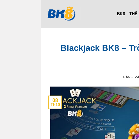
Bỏ
qua
BK8
THỂ
nội
dung
Blackjack BK8 – Trò
ĐĂNG V
08
Th10