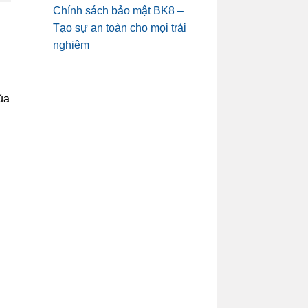
Chính sách bảo mật BK8 –
Tạo sự an toàn cho mọi trải
nghiệm
ủa