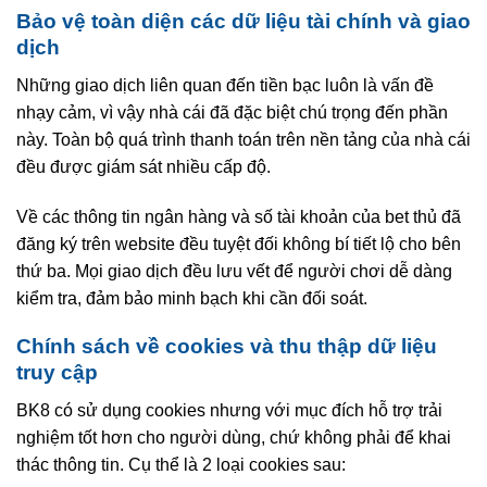
Bảo vệ toàn diện các dữ liệu tài chính và giao
dịch
Những giao dịch liên quan đến tiền bạc luôn là vấn đề
nhạy cảm, vì vậy nhà cái đã đặc biệt chú trọng đến phần
này. Toàn bộ quá trình thanh toán trên nền tảng của nhà cái
đều được giám sát nhiều cấp độ.
Về các thông tin ngân hàng và số tài khoản của bet thủ đã
đăng ký trên website đều tuyệt đối không bí tiết lộ cho bên
thứ ba. Mọi giao dịch đều lưu vết để người chơi dễ dàng
kiểm tra, đảm bảo minh bạch khi cần đối soát.
Chính sách về cookies và thu thập dữ liệu
truy cập
BK8 có sử dụng cookies nhưng với mục đích hỗ trợ trải
nghiệm tốt hơn cho người dùng, chứ không phải để khai
thác thông tin. Cụ thể là 2 loại cookies sau: