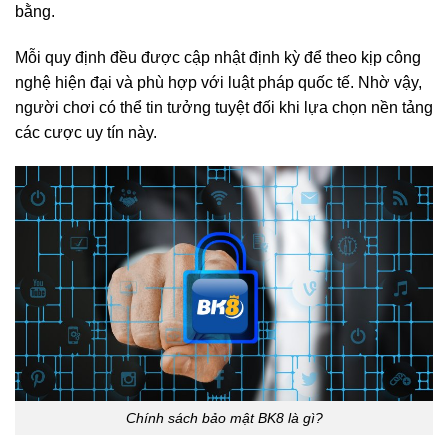
bằng.
Mỗi quy định đều được cập nhật định kỳ để theo kịp công
nghệ hiện đại và phù hợp với luật pháp quốc tế. Nhờ vậy,
người chơi có thể tin tưởng tuyệt đối khi lựa chọn nền tảng
các cược uy tín này.
Chính sách bảo mật BK8 là gì?