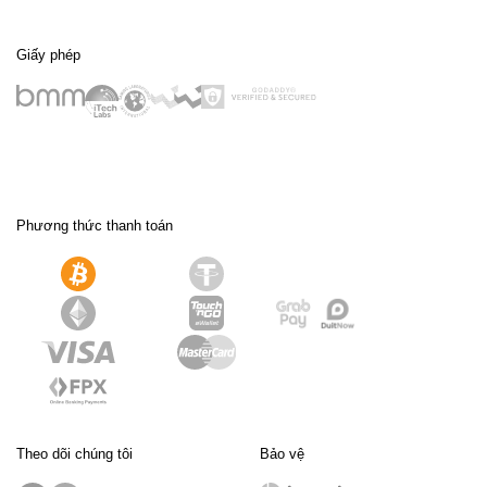
Giấy phép
Phương thức thanh toán
Theo dõi chúng tôi
Bảo vệ