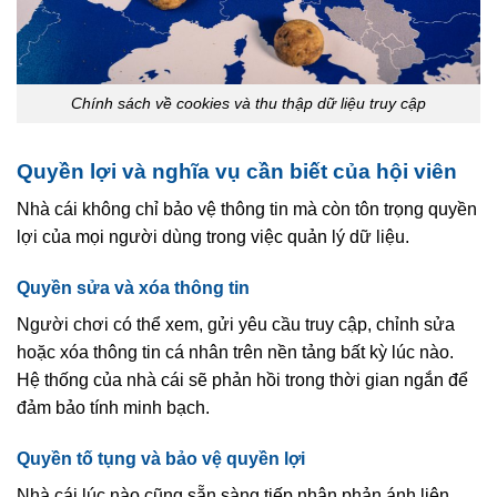
Chính sách về cookies và thu thập dữ liệu truy cập
Quyền lợi và nghĩa vụ cần biết của hội viên
Nhà cái không chỉ bảo vệ thông tin mà còn tôn trọng quyền
lợi của mọi người dùng trong việc quản lý dữ liệu.
Quyền sửa và xóa thông tin
Người chơi có thể xem, gửi yêu cầu truy cập, chỉnh sửa
hoặc xóa thông tin cá nhân trên nền tảng bất kỳ lúc nào.
Hệ thống của nhà cái sẽ phản hồi trong thời gian ngắn để
đảm bảo tính minh bạch.
Quyền tố tụng và bảo vệ quyền lợi
Nhà cái lúc nào cũng sẵn sàng tiếp nhận phản ánh liên