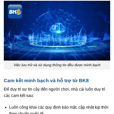
Việc lưu trữ và sử dụng thông tin đều được minh bạch
Cam kết minh bạch và hỗ trợ từ BK8
Để duy trì sự tin cậy đến người chơi, nhà cái luôn duy trì
các cam kết sau:
Luôn công khai các quy định bảo mật, cập nhật kịp thời
theo chuẩn quốc tế.