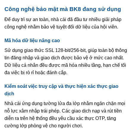
Công nghệ bảo mật mà BK8 đang sử dụng
Để duy trì sự an toàn, nhà cái đã đầu tư nhiều giải pháp
công nghệ nhằm bảo vệ tuyệt đối dữ liệu của hội viên.
Mã hóa dữ liệu nâng cao
Sử dụng giao thức SSL 128-bit/256-bit, giúp toàn bộ thông
tin đăng nhập và giao dịch được bảo vệ ở mức cao nhất.
Dữ liệu cá nhân đều được mã hóa nhiều tầng, hạn chế tối
đa việc bị rò rỉ hoặc đánh cắp.
Kiểm soát việc truy cập và thực hiện xác thực giao
dịch
Nhà cái ứng dụng tường lửa đa lớp nhằm ngăn chặn mọi
nỗ lực xâm nhập trái phép. Các giao dịch nạp và rút tiền
diễn ra trên hệ thống đều yêu cầu xác thực OTP, tăng
cường lớp phòng vệ cho người chơi.