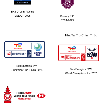
BK8 Gresini Racing
MotoGP 2025
Burnley F.C.
2024-2025
Nhà Tài Trợ Chính Thức
TotalEnergies BWF
TotalEnergies BWF
Sudirman Cup Finals 2025
World Championships 2025