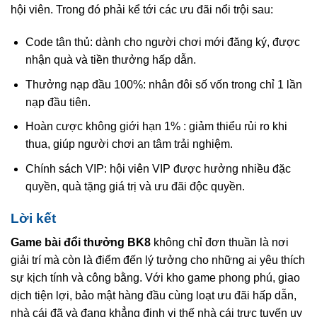
hội viên. Trong đó phải kể tới các ưu đãi nổi trội sau:
Code tân thủ: dành cho người chơi mới đăng ký, được
nhận quà và tiền thưởng hấp dẫn.
Thưởng nạp đầu 100%: nhân đôi số vốn trong chỉ 1 lần
nạp đầu tiên.
Hoàn cược không giới hạn 1% : giảm thiểu rủi ro khi
thua, giúp người chơi an tâm trải nghiệm.
Chính sách VIP: hội viên VIP được hưởng nhiều đặc
quyền, quà tặng giá trị và ưu đãi độc quyền.
Lời kết
Game bài đổi thưởng BK8
không chỉ đơn thuần là nơi
giải trí mà còn là điểm đến lý tưởng cho những ai yêu thích
sự kịch tính và công bằng. Với kho game phong phú, giao
dịch tiện lợi, bảo mật hàng đầu cùng loạt ưu đãi hấp dẫn,
nhà cái đã và đang khẳng định vị thế nhà cái trực tuyến uy