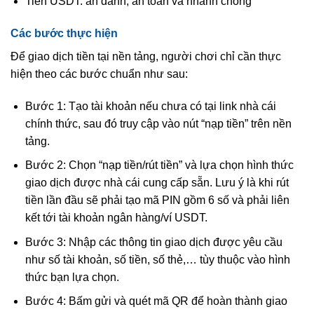
Tiền USDT: ẩn danh, an toàn và nhanh chóng
Các bước thực hiện
Để giao dịch tiền tại nền tảng, người chơi chỉ cần thực
hiện theo các bước chuẩn như sau:
Bước 1: Tạo tài khoản nếu chưa có tại link nhà cái
chính thức, sau đó truy cập vào nút “nạp tiền” trên nền
tảng.
Bước 2: Chọn “nạp tiền/rút tiền” và lựa chọn hình thức
giao dịch được nhà cái cung cấp sẵn. Lưu ý là khi rút
tiền lần đầu sẽ phải tạo mã PIN gồm 6 số và phải liên
kết tới tài khoản ngân hàng/ví USDT.
Bước 3: Nhập các thông tin giao dịch được yêu cầu
như số tài khoản, số tiền, số thẻ,… tùy thuộc vào hình
thức bạn lựa chọn.
Bước 4: Bấm gửi và quét mã QR để hoàn thành giao