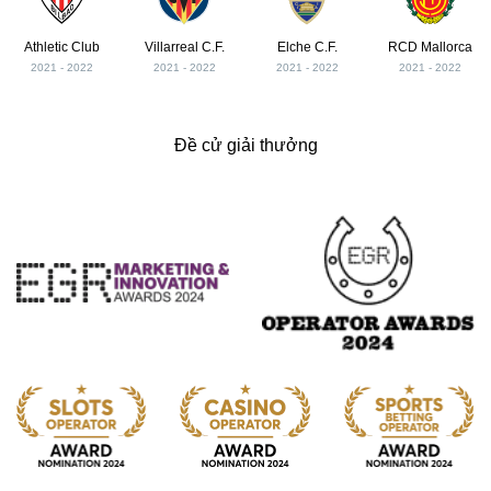
Athletic Club
Villarreal C.F.
Elche C.F.
RCD Mallorca
2021 - 2022
2021 - 2022
2021 - 2022
2021 - 2022
Đề cử giải thưởng