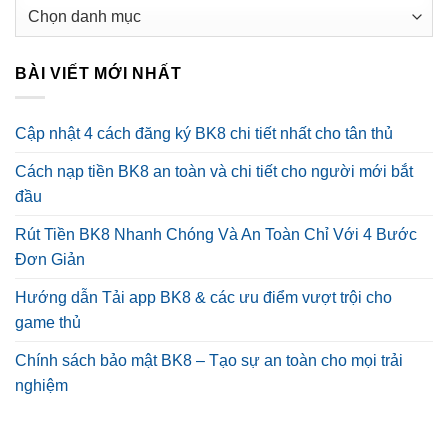
–
trội
Danh
Tạo
cho
mục
sự
game
an
thủ
toàn
BÀI VIẾT MỚI NHẤT
cho
mọi
trải
Cập nhật 4 cách đăng ký BK8 chi tiết nhất cho tân thủ
nghiệm
Cách nạp tiền BK8 an toàn và chi tiết cho người mới bắt
đầu
Rút Tiền BK8 Nhanh Chóng Và An Toàn Chỉ Với 4 Bước
Đơn Giản
Hướng dẫn Tải app BK8 & các ưu điểm vượt trội cho
game thủ
Chính sách bảo mật BK8 – Tạo sự an toàn cho mọi trải
nghiệm