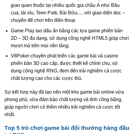
gian quen thuộc tại nhiều quốc gia châu Á như Bầu
cua, tài xỉu, Teen Patti, Bài Bửu,… với giao diện dọc –
chuyên để chơi trên điện thoại.
Game Play tạo dấu ấn bằng các tựa game phiên bản
2D – 3D đa dạng, sử dụng công nghệ HTML5 giúp chơi
mượt mà trên mọi nền tảng;
V8Poker chuyên phát triển các game bài và casino
phiên bản 3D cao cấp, được thiết kế chỉnh chu, sử
dụng công nghệ RNG, đem đến trải nghiệm cá cược
chất lượng cao cho các cược thủ.
Sự kết hợp này đã tạo nên một kho game bài online vừa
phong phú, vừa đảm bảo chất lượng và tính công bằng,
giúp người chơi có thêm nhiều trải nghiệm cá cược tốt
nhất.
Top 5 trò chơi game bài đổi thưởng hàng đầu