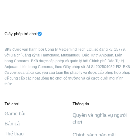
Giấy phép trò chơi
BK8 được vận hành bởi Công ty Mettlemind Tech Ltd., số đăng ký: 15779,
với địa chỉ đăng ký tại Hamchako, Mutsamudu, Đảo Tự trị Anjouan, Liên
bang Comoros. BK8 được cấp phép và quản lý bởi Chính phủ Đảo Tự trị
Anjouan, Liên bang Comoros, theo Giấy phép số: ALSI-202504032-FI2. BK8
đã vượt qua tất cả các yêu cầu tuân thủ pháp lý và được cấp phép hợp pháp
để cung cấp các hoạt động trò chơi có thưởng và cá cược dưới mọi hình
thức.
Trò chơi
Thông tin
Game bài
Quyền và nghĩa vụ người
chơi
Bắn cá
Thể thao
Chính sách bảo mật