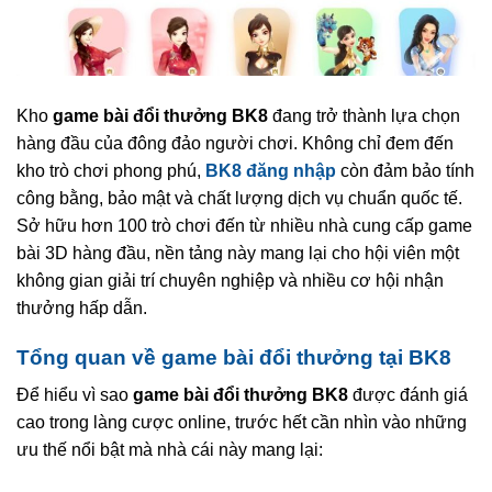
Kho
game bài đổi thưởng BK8
đang trở thành lựa chọn
hàng đầu của đông đảo người chơi. Không chỉ đem đến
kho trò chơi phong phú,
BK8 đăng nhập
còn đảm bảo tính
công bằng, bảo mật và chất lượng dịch vụ chuẩn quốc tế.
Sở hữu hơn 100 trò chơi đến từ nhiều nhà cung cấp game
bài 3D hàng đầu, nền tảng này mang lại cho hội viên một
không gian giải trí chuyên nghiệp và nhiều cơ hội nhận
thưởng hấp dẫn.
Tổng quan về game bài đổi thưởng tại BK8
Để hiểu vì sao
game bài đổi thưởng BK8
được đánh giá
cao trong làng cược online, trước hết cần nhìn vào những
ưu thế nổi bật mà nhà cái này mang lại: