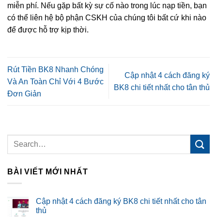
miễn phí. Nếu gặp bất kỳ sự cố nào trong lúc nạp tiền, bạn
có thể liên hệ bộ phận CSKH của chúng tôi bất cứ khi nào
để được hỗ trợ kịp thời.
Rút Tiền BK8 Nhanh Chóng
Cập nhật 4 cách đăng ký
Và An Toàn Chỉ Với 4 Bước
BK8 chi tiết nhất cho tân thủ
Đơn Giản
BÀI VIẾT MỚI NHẤT
Cập nhật 4 cách đăng ký BK8 chi tiết nhất cho tân
thủ