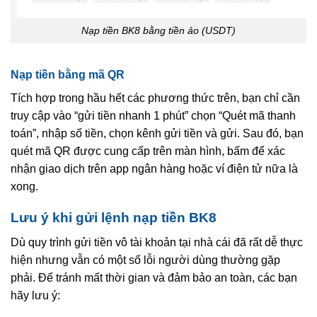
Nạp tiền BK8 bằng tiền ảo (USDT)
Nạp tiền bằng mã QR
Tích hợp trong hầu hết các phương thức trên, bạn chỉ cần
truy cập vào “gửi tiền nhanh 1 phút” chọn “Quét mã thanh
toán”, nhập số tiền, chọn kênh gửi tiền và gửi. Sau đó, bạn
quét mã QR được cung cấp trên màn hình, bấm để xác
nhận giao dịch trên app ngân hàng hoặc ví điện tử nữa là
xong.
Lưu ý khi gửi lệnh nạp tiền BK8
Dù quy trình gửi tiền vô tài khoản tại nhà cái đã rất dễ thực
hiện nhưng vẫn có một số lỗi người dùng thường gặp
phải. Để tránh mất thời gian và đảm bảo an toàn, các bạn
hãy lưu ý: