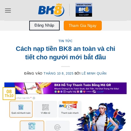
Bỏ
qua
nội
dung
Đăng Nhập
Tham Gia Ngay
TIN TỨC
Cách nạp tiền BK8 an toàn và chi
tiết cho người mới bắt đầu
ĐĂNG VÀO
THÁNG 10 8, 2025
BỞI
LÊ MINH QUÂN
08
Th10