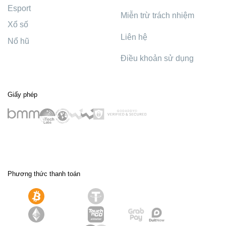
Esport
Miễn trừ trách nhiệm
Xổ số
Liên hệ
Nổ hũ
Điều khoản sử dụng
Giấy phép
Phương thức thanh toán