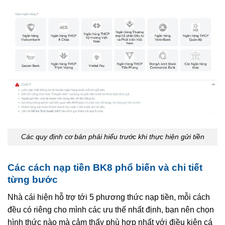
Các quy định cơ bản phải hiểu trước khi thực hiện gửi tiền
Các cách nạp tiền BK8 phổ biến và chi tiết
từng bước
Nhà cái hiện hỗ trợ tới 5 phương thức nạp tiền, mỗi cách
đều có riêng cho mình các ưu thế nhất định, bạn nên chọn
hình thức nào mà cảm thấy phù hợp nhất với điều kiện cá