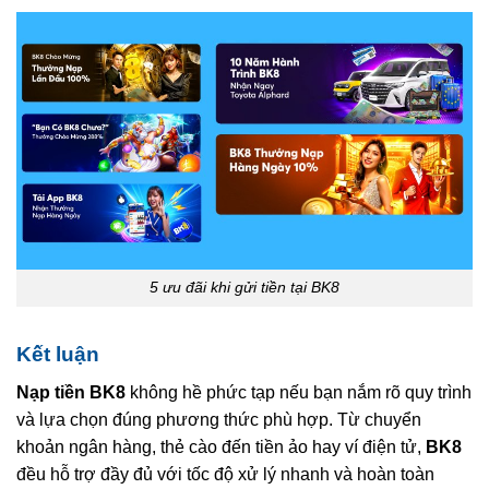
5 ưu đãi khi gửi tiền tại BK8
Kết luận
Nạp tiền BK8
không hề phức tạp nếu bạn nắm rõ quy trình
và lựa chọn đúng phương thức phù hợp. Từ chuyển
khoản ngân hàng, thẻ cào đến tiền ảo hay ví điện tử,
BK8
đều hỗ trợ đầy đủ với tốc độ xử lý nhanh và hoàn toàn