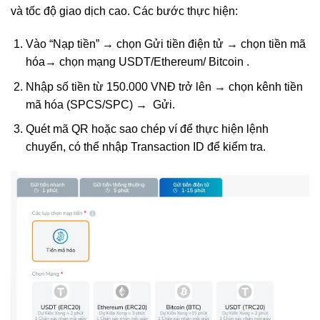
và tốc độ giao dịch cao. Các bước thực hiện:
Vào “Nạp tiền” → chọn Gửi tiền điện tử → chọn tiền mã
hóa→ chọn mạng USDT/Ethereum/ Bitcoin .
Nhập số tiền từ 150.000 VNĐ trở lên → chọn kênh tiền
mã hóa (SPCS/SPC) → Gửi.
Quét mã QR hoặc sao chép ví để thực hiện lệnh
chuyển, có thể nhập Transaction ID để kiểm tra.