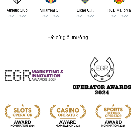
Athletic Club
Villarreal C.F.
Elche C.F.
RCD Mallorca
2021 - 2022
2021 - 2022
2021 - 2022
2021 - 2022
Đề cử giải thưởng