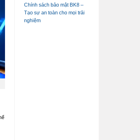
Chính sách bảo mật BK8 –
Tạo sự an toàn cho mọi trải
nghiệm
hể