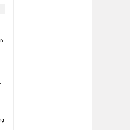
ản
í
ng