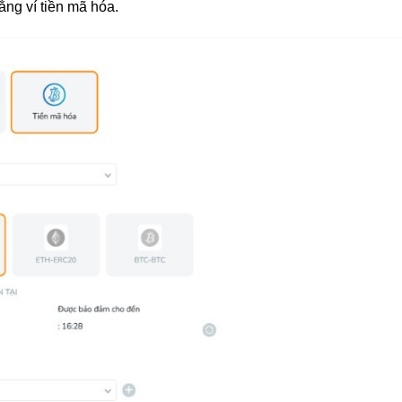
ằng ví tiền mã hóa.