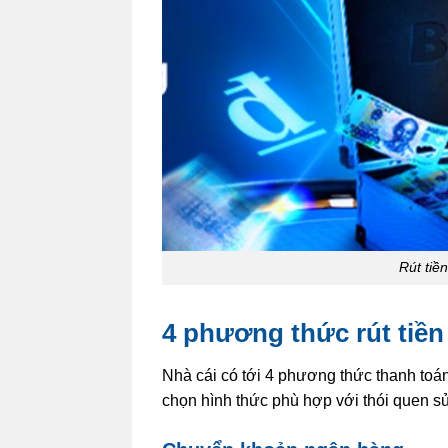
Rút tiề
4 phương thức rút tiề
Nhà cái có tới 4 phương thức thanh toá
chọn hình thức phù hợp với thói quen s