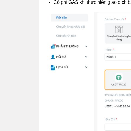
Có phí GAS khi thực hiện giao dịch b