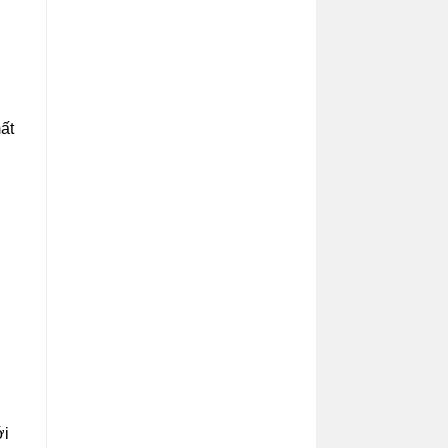
ất
ới