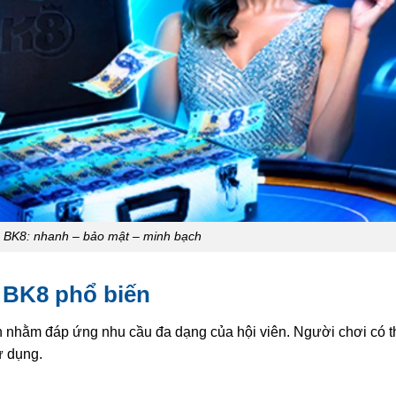
n BK8: nhanh – bảo mật – minh bạch
n BK8 phổ biến
n nhằm đáp ứng nhu cầu đa dạng của hội viên. Người chơi có t
ử dụng.