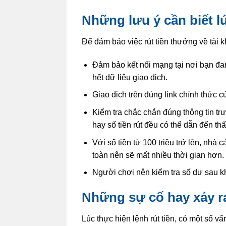
Những lưu ý cần biết lú
Để đảm bảo việc rút tiền thưởng về tài 
Đảm bảo kết nối mạng tại nơi bạn đan
hết dữ liệu giao dịch.
Giao dịch trên đúng link chính thức c
Kiểm tra chắc chắn đúng thông tin trướ
hay số tiền rút đều có thể dẫn đến thất
Với số tiền từ 100 triệu trở lên, nhà
toàn nên sẽ mất nhiều thời gian hơn.
Người chơi nên kiểm tra số dư sau kh
Những sự cố hay xảy ra
Lúc thực hiện lệnh rút tiền, có một số v