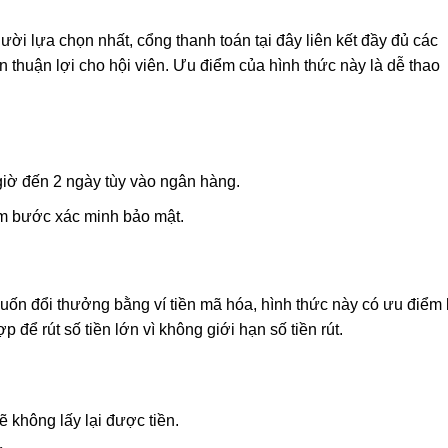
ời lựa chọn nhất, cổng thanh toán tại đây liên kết đầy đủ các
n thuận lợi cho hội viên. Ưu điểm của hình thức này là dễ thao
 giờ đến 2 ngày tùy vào ngân hàng.
êm bước xác minh bảo mật.
ốn đổi thưởng bằng ví tiền mã hóa, hình thức này có ưu điểm 
để rút số tiền lớn vì không giới hạn số tiền rút.
ẽ không lấy lại được tiền.