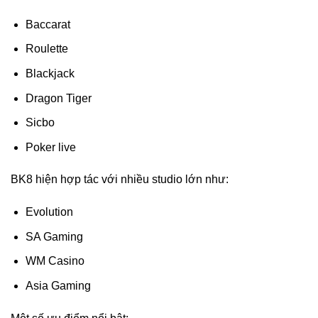
Baccarat
Roulette
Blackjack
Dragon Tiger
Sicbo
Poker live
BK8 hiện hợp tác với nhiều studio lớn như:
Evolution
SA Gaming
WM Casino
Asia Gaming