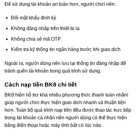
Để sử dụng tài khoản an toàn hơn, người chơi nên:
Đổi mật khẩu định kỳ
Không đăng nhập trên thiết bị lạ
Không chia sẻ mã OTP
Kiểm tra kỹ thông tin ngân hàng trước khi giao dịch
Ngoài ra, người dùng nên lưu lại thông tin đăng nhập để
tránh quên tài khoản trong quá trình sử dụng.
Cách nạp tiền BK8 chi tiết
BK8 hiện hỗ trợ khá nhiều phương thức thanh toán nhằm
giúp người chơi thực hiện giao dịch nhanh và thuận tiện
hơn. Toàn bộ quá trình nạp tiền đều được thao tác trực tiếp
trong tài khoản cá nhân nên người dùng có thể thực hiện
bằng điện thoại hoặc máy tính bất cứ lúc nào.