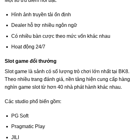
Một số ưu điểm nổi bật:
Hình ảnh truyền tải ổn định
Dealer hỗ trợ nhiều ngôn ngữ
Có nhiều bàn cược theo mức vốn khác nhau
Hoạt động 24/7
Slot game đổi thưởng
Slot game là sảnh có số lượng trò chơi lớn nhất tại BK8.
Theo nhiều trang đánh giá, nền tảng hiện cung cấp hàng
nghìn game slot từ hơn 40 nhà phát hành khác nhau.
Các studio phổ biến gồm:
PG Soft
Pragmatic Play
JILI