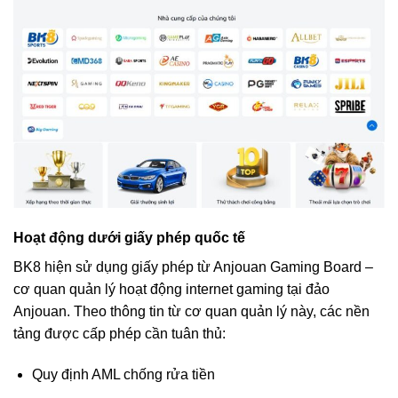
Hoạt động dưới giấy phép quốc tế
BK8 hiện sử dụng giấy phép từ Anjouan Gaming Board –
cơ quan quản lý hoạt động internet gaming tại đảo
Anjouan. Theo thông tin từ cơ quan quản lý này, các nền
tảng được cấp phép cần tuân thủ:
Quy định AML chống rửa tiền