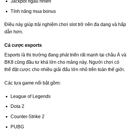
Jackpot ngẫu nhiên
Tính năng mua bonus
Điều này giúp trải nghiệm chơi slot trở nên đa dạng và hấp
dẫn hơn.
Cá cược esports
Esports là thị trường đang phát triển rất mạnh tại châu Á và
BK8 cũng đầu tư khá lớn cho mảng này. Người chơi có
thể đặt cược cho nhiều giải đấu lớn nhỏ trên toàn thế giới.
Các tựa game nổi bật gồm:
League of Legends
Dota 2
Counter-Strike 2
PUBG