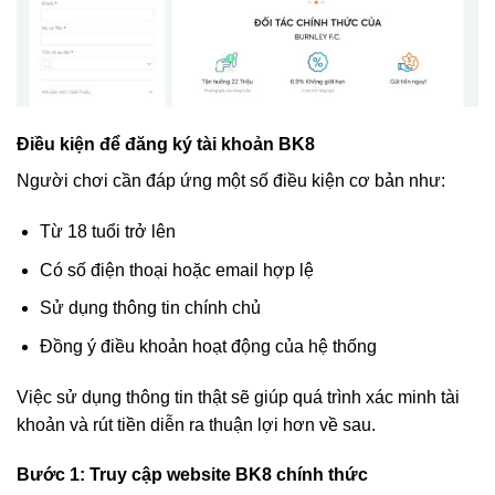
Điều kiện để đăng ký tài khoản BK8
Người chơi cần đáp ứng một số điều kiện cơ bản như:
Từ 18 tuổi trở lên
Có số điện thoại hoặc email hợp lệ
Sử dụng thông tin chính chủ
Đồng ý điều khoản hoạt động của hệ thống
Việc sử dụng thông tin thật sẽ giúp quá trình xác minh tài
khoản và rút tiền diễn ra thuận lợi hơn về sau.
Bước 1: Truy cập website BK8 chính thức