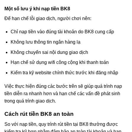
Một số lưu ý khi nạp tiền BK8
Để hạn chế lỗi giao dịch, người chơi nên:
Chỉ nạp tiền vào đúng tài khoản do BK8 cung cấp
Không lưu thông tin ngân hàng lạ
Không chuyển sai nội dung giao dịch
Hạn chế sử dụng wifi công cộng khi thanh toán
Kiểm tra kỹ website chính thức trước khi đăng nhập
Việc thực hiện đúng các bước trên sẽ giúp quá trình nạp
tiền diễn ra nhanh hơn và hạn chế các vấn đề phát sinh
trong quá trình giao dịch.
Cách rút tiền BK8 an toàn
So với nạp tiền, quy trình rút tiền tại BK8 thường được
kiểm tra kỹ hơn nhằm đảm bảo an toàn tài khoản và hạn