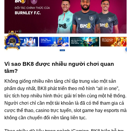
Vì sao BK8 được nhiều người chơi quan
tâm?
Không giống nhiều nền tảng chỉ tập trung vào một sản
phẩm duy nhất, BK8 phát triển theo mô hình “all in one”,
tức tích hợp nhiều hình thức giải trí trên cùng một hệ thống.
Người chơi chỉ cần một tài khoản là đã có thể tham gia cá
cược thể thao, casino trực tuyến, slot game hay esports mà
không cần chuyển đổi nền tảng liên tục.