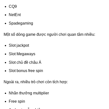
CQ9
NetEnt
Spadegaming
Một số dòng game được người chơi quan tâm nhiều:
Slot jackpot
Slot Megaways
Slot chủ đề châu Á
Slot bonus free spin
Ngoài ra, nhiều trò chơi còn tích hợp:
Nhân thưởng multiplier
Free spin