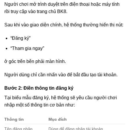
Người chơi mở trình duyệt trên điện thoại hoặc máy tính
rồi truy cập vào trang chủ BK8.
Sau khi vào giao diện chính, hệ thống thường hiển thị nút:
“Đăng ký”
“Tham gia ngay”
ở góc trên bên phải màn hình.
Người dùng chỉ cần nhấn vào để bắt đầu tạo tài khoản.
Bước 2: Điền thông tin đăng ký
Tại biểu mẫu đăng ký, hệ thống sẽ yêu cầu người chơi
nhập một số thông tin cơ bản như:
Thông tin
Mục đích
Tên đăng nhập
Dùng để đăng nhập tài khoản