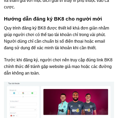
và tham gia với mục đích giải trí thay vì phụ thuộc vào cá
cược.
Hướng dẫn đăng ký BK8 cho người mới
Quy trình đăng ký BK8 được thiết kế khá đơn giản nhằm
giúp người chơi có thể tạo tài khoản chỉ trong vài phút.
Người dùng chỉ cần chuẩn bị số điện thoại hoặc email
đang sử dụng để xác minh tài khoản khi cần thiết.
Trước khi đăng ký, người chơi nên truy cập đúng link BK8
chính thức để tránh gặp website giả mạo hoặc các đường
dẫn không an toàn.