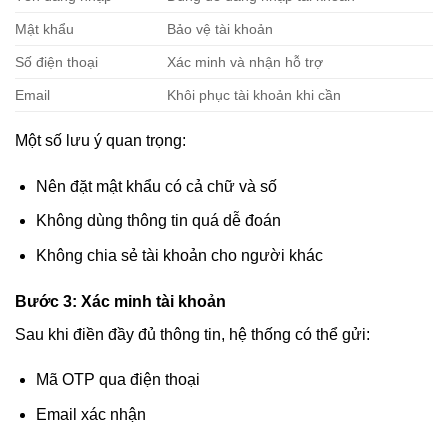
Mật khẩu
Bảo vệ tài khoản
Số điện thoại
Xác minh và nhận hỗ trợ
Email
Khôi phục tài khoản khi cần
Một số lưu ý quan trọng:
Nên đặt mật khẩu có cả chữ và số
Không dùng thông tin quá dễ đoán
Không chia sẻ tài khoản cho người khác
Bước 3: Xác minh tài khoản
Sau khi điền đầy đủ thông tin, hệ thống có thể gửi:
Mã OTP qua điện thoại
Email xác nhận