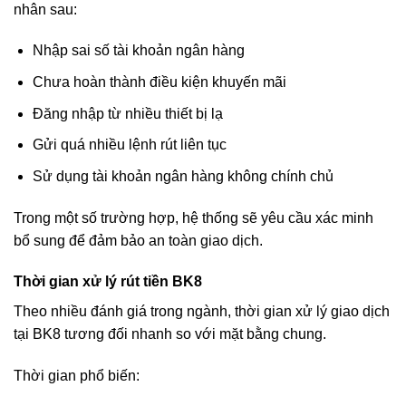
nhân sau:
Nhập sai số tài khoản ngân hàng
Chưa hoàn thành điều kiện khuyến mãi
Đăng nhập từ nhiều thiết bị lạ
Gửi quá nhiều lệnh rút liên tục
Sử dụng tài khoản ngân hàng không chính chủ
Trong một số trường hợp, hệ thống sẽ yêu cầu xác minh
bổ sung để đảm bảo an toàn giao dịch.
Thời gian xử lý rút tiền BK8
Theo nhiều đánh giá trong ngành, thời gian xử lý giao dịch
tại BK8 tương đối nhanh so với mặt bằng chung.
Thời gian phổ biến: