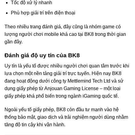
Tốc độ xử lý nhanh
Phù hợp giải trí trên điện thoại
Theo nhiều trang đánh giá, đây cũng là nhóm game có
lượng người chơi mobile khá cao tại BK8 trong thời gian
gần đây.
Đánh giá độ uy tín của BK8
Uy tín là yếu tố được nhiều người chơi quan tâm trước khi
lựa chọn một nền tảng giải trí trực tuyến. Hiện nay BK8
đang hoạt động dưới công ty Mettlemind Tech Ltd và sử
dụng giấy phép từ Anjouan Gaming License – một loại
giấy phép khá phổ biến trong ngành iGaming quốc tế.
Ngoài yếu tố giấy phép, BK8 còn đầu tư mạnh vào hệ
thống bảo mật, giao dịch và trải nghiệm người dùng nhằm
tăng độ tin cậy khi vận hành.